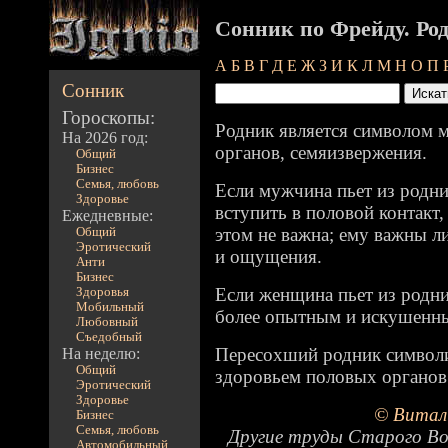
Сонник по Фрейду. Ро
А
Б
В
Г
Д
Е
Ж
З
И
К
Л
М
Н
О
П
Сонник
Гороскопы:
Родник является символом
На 2026 год:
органов, семяизвержения.
Общий
Бизнес
Семья, любовь
Если мужчина пьет из родни
Здоровье
вступить в половой контакт,
Ежедневные:
этом не важна; ему важны л
Общий
Эротический
и ощущения.
Анти
Бизнес
Если женщина пьет из родник
Здоровья
Мобильный
более опытным и искушенны
Любовный
Съедобный
Пересохший родник символ
На неделю:
Общий
здоровьем половых органов
Эротический
Здоровье
© Витал
Бизнес
Семья, любовь
Другие труды Старого Во
Автомобильный