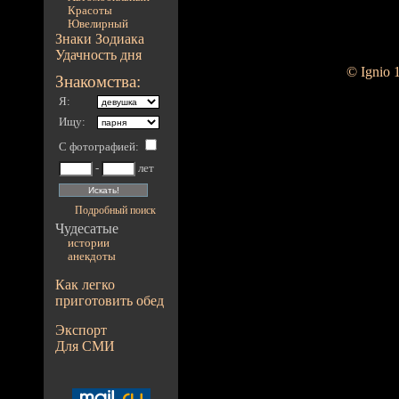
Красоты
Ювелирный
Знаки Зодиака
Удачность дня
© Ignio 
Знакомства:
Я:
Ищу:
С фотографией
:
-
лет
Подробный поиск
Чудесатые
истории
анекдоты
Как легко
приготовить обед
Экспорт
Для СМИ