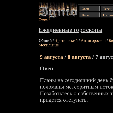
Гороскопы от Ignio:
Ежедневные (общий,
Овен
Телец
эротический и др.),
Весы
Скорп
еженедельные
гороскопы...
Ежедневные гороскопы
Общий /
Эротический
/
Антигороскоп
/
Би
Мобильный
9 августа
/
8 августа
/
7 авгус
Овен
Планы на сегодняшний день б
поломаны метеоритным поток
Позаботьтесь о собственных т
придется отступать.