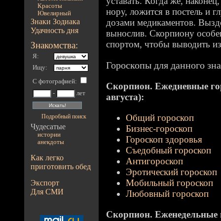
уставать. Когда же, наконец,
Красоты
нору, ложится в постель и 
Ювелирный
Знаки Зодиака
дозами медикаментов. Вызд
Удачность дня
вынослив. Скорпиону особе
спортом, чтобы выводить из
Знакомства:
Я:
Гороскопы для данного зна
Ищу:
С фотографией
:
Скорпион. Ежедневные гор
-
лет
августа):
Общий гороскоп
Подробный поиск
Чудесатые
Бизнес-гороскоп
истории
Гороскоп здоровья
анекдоты
Съедобный гороскоп
Как легко
Антигороскоп
приготовить обед
Эротический гороскоп
Мобильный гороскоп
Экспорт
Для СМИ
Любовный гороскоп
Скорпион. Еженедельные г