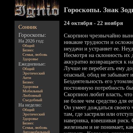
Гороскопы. Знак Зод
24 октября - 22 ноября
Сонник
Гороскопы:
Скорпион чрезвычайно выно
На 2026 год:
никакие трудности и осложн
Общий
неудачи и устраняет ее. Неуд
Бизнес
Несмотря на склонность их 
Семья, любовь
Здоровье
аккуратно возвращается к на
Ежедневные:
Лучше не перебегать ему до
Общий
Эротический
опасный, обид не забывает и
Анти
Бездеятельность его утомля
Бизнес
Здоровья
постоянную потребность бы
Мобильный
Скорпион любит власть, что ж
Любовный
не более чем средство для е
Съедобный
На неделю:
Он умеет дождаться своего ч
Общий
там, где застряли или отсту
Эротический
Здоровье
наверняка, взвешивая риск. 
Бизнес
железным и не понимает, ка
Семья, любовь
Автомобильный