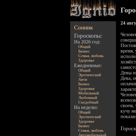
Горо
24 авгу
Сонник
Челове
Гороскопы:
соверш
На 2026 год:
Постоян
Общий
время,
Бизнес
Семья, любовь
исполн
Здоровье
хозяйст
Ежедневные:
самост
Общий
Девы н
Эротический
Дева, 
Анти
оплачи
Бизнес
Здоровья
характ
Мобильный
Челове
Любовный
всевоз
Съедобный
своем,
На неделю:
кучу м
Общий
показа
Эротический
Здоровье
Бизнес
Гороск
Семья, любовь
Автомобильный