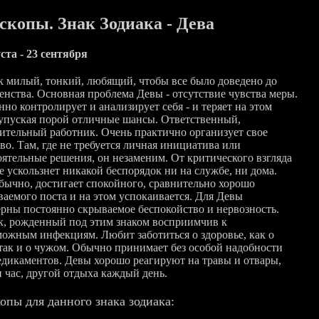
скопы. Знак Зодиака - Дева
ста - 23 сентября
к милый, тонкий, любящий, чтобы все было доведено до
енства. Основная проблема Девы - отсутствие чувства меры.
но контролирует и анализирует себя - и теряет на этом
 упуская порой отличные шансы. Ответственный,
ительный работник. Очень практично организует свое
во. Там, где не требуется личная инициатива или
оятельные решения, он незаменим. От критического взгляда
е ускользнет никакой беспорядок ни на службе, ни дома.
обычно, достигает спокойного, сравнительно хорошо
ваемого поста и на этом успокаивается. Для Девы
ерны постоянно скрываемое беспокойство и нервозность.
к, рожденный под этим знаком восприимчив к
можным инфекциям. Любит заботиться о здоровье, как о
 так и о чужом. Обычно принимает без особой надобности
едикаментов. Девы хорошо реагируют на травы и отвары,
н час, другой отдыха каждый день.
опы для данного знака зодиака: