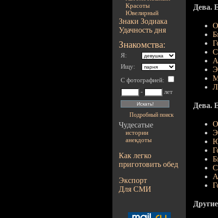
Красоты
Дева. 
Ювелирный
Знаки Зодиака
О
Удачность дня
Б
Г
Знакомства:
С
Я:
А
Ищу:
Э
М
С фотографией
:
Л
-
лет
Дева. Е
Подробный поиск
О
Чудесатые
Э
истории
анекдоты
Ю
Г
Как легко
Б
приготовить обед
С
А
Экспорт
Г
Для СМИ
Другие