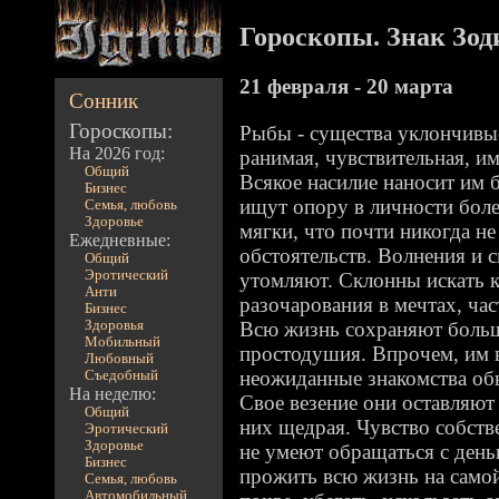
Гороскопы. Знак Зод
21 февраля - 20 марта
Сонник
Гороскопы:
Рыбы - существа уклончивые
На 2026 год:
ранимая, чувствительная, им
Общий
Всякое насилие наносит им 
Бизнес
ищут опору в личности боле
Семья, любовь
Здоровье
мягки, что почти никогда не
Ежедневные:
обстоятельств. Волнения и 
Общий
Эротический
утомляют. Склонны искать 
Анти
разочарования в мечтах, част
Бизнес
Здоровья
Всю жизнь сохраняют боль
Мобильный
простодушия. Впрочем, им в
Любовный
неожиданные знакомства обы
Съедобный
На неделю:
Свое везение они оставляют 
Общий
них щедрая. Чувство собстве
Эротический
Здоровье
не умеют обращаться с день
Бизнес
прожить всю жизнь на само
Семья, любовь
Автомобильный