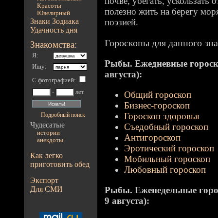
почве, убегать, ускользать 
Красоты
полезно жить на берегу мор
Ювелирный
Знаки Зодиака
поэзией.
Удачность дня
Гороскопы для данного зна
Знакомства:
Я:
Рыбы. Ежедневные гороско
Ищу:
августа):
С фотографией
:
-
лет
Общий гороскоп
Бизнес-гороскоп
Гороскоп здоровья
Подробный поиск
Чудесатые
Съедобный гороскоп
истории
Антигороскоп
анекдоты
Эротический гороскоп
Как легко
Мобильный гороскоп
приготовить обед
Любовный гороскоп
Экспорт
Для СМИ
Рыбы. Еженедельные гороск
9 августа):