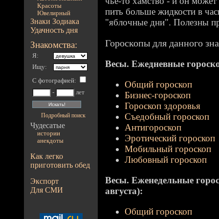
чье-то хамство - и он может
Красоты
пить больше жидкости в час
Ювелирный
Знаки Зодиака
"яблочные дни". Полезны пр
Удачность дня
Гороскопы для данного зна
Знакомства:
Я:
Весы. Ежедневные гороскоп
Ищу:
С фотографией
:
Общий гороскоп
-
лет
Бизнес-гороскоп
Гороскоп здоровья
Съедобный гороскоп
Подробный поиск
Чудесатые
Антигороскоп
истории
Эротический гороскоп
анекдоты
Мобильный гороскоп
Как легко
Любовный гороскоп
приготовить обед
Весы. Еженедельные гороско
Экспорт
Для СМИ
августа):
Общий гороскоп