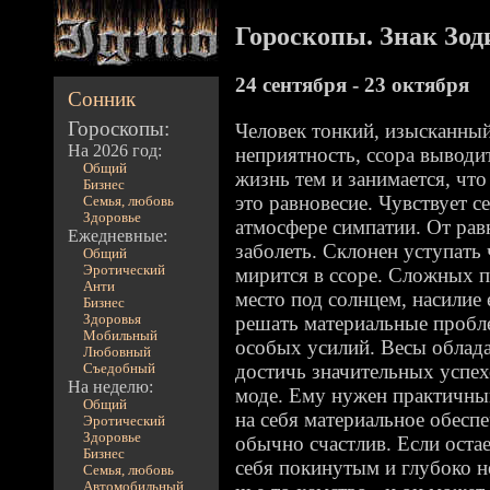
Гороскопы. Знак Зод
24 сентября - 23 октября
Сонник
Гороскопы:
Человек тонкий, изысканны
На 2026 год:
неприятность, ссора выводит
Общий
жизнь тем и занимается, что
Бизнес
это равновесие. Чувствует с
Семья, любовь
Здоровье
атмосфере симпатии. От рав
Ежедневные:
заболеть. Склонен уступат
Общий
Эротический
мирится в ссоре. Сложных п
Анти
место под солнцем, насилие
Бизнес
Здоровья
решать материальные пробле
Мобильный
особых усилий. Весы облад
Любовный
достичь значительных успехо
Съедобный
На неделю:
моде. Ему нужен практичны
Общий
на себя материальное обесп
Эротический
Здоровье
обычно счастлив. Если остае
Бизнес
себя покинутым и глубоко 
Семья, любовь
Автомобильный