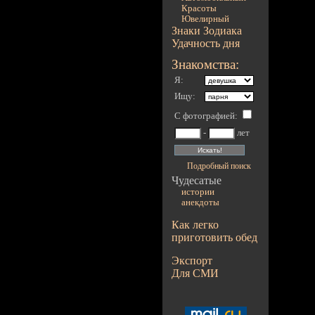
Красоты
Ювелирный
Знаки Зодиака
Удачность дня
Знакомства:
Я:
Ищу:
С фотографией
:
-
лет
Подробный поиск
Чудесатые
истории
анекдоты
Как легко
приготовить обед
Экспорт
Для СМИ