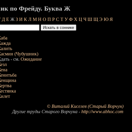
ик по Фрейду. Буква Ж
Г
Д
Е
Ж
З
И
К
Л
М
Н
О
П
Р
С
Т
У
Ф
Х
Ц
Ч
Ш
Щ
Э
Ю
Я
аба
ажда
алить
асмин (Чубушник)
дать - см.
Ожидание
езл
ена
енитьба
енщина
ертва
естянка
илет
© Виталий Киселев (Старый Ворчун)
Другие труды Старого Ворчуна -
http://www.abhoc.com