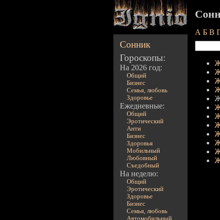
Сонн
А
Б
В
Сонник
Гороскопы:
Ж
На 2026 год:
Ж
Общий
Ж
Бизнес
Ж
Семья, любовь
Здоровье
Ж
Ежедневные:
Ж
Общий
Ж
Эротический
Ж
Анти
Ж
Бизнес
Ж
Здоровья
Мобильный
Ж
Любовный
Ж
Съедобный
На неделю:
Общий
Эротический
Здоровье
Бизнес
Семья, любовь
Автомобильный