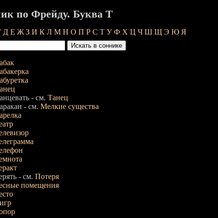
ик по Фрейду. Буква Т
Г
Д
Е
Ж
З
И
К
Л
М
Н
О
П
Р
С
Т
У
Ф
Х
Ц
Ч
Ш
Щ
Э
Ю
Я
абак
абакерка
абуретка
анец
анцевать - см.
Танец
аракан - см.
Мелкие существа
арелка
еатр
елевизор
елеграмма
елефон
емнота
еракт
ерять - см.
Потеря
есные помещения
есто
игр
опор