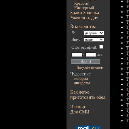
Т
Красоты
Т
Ювелирный
Т
Знаки Зодиака
Т
Удачность дня
Т
Знакомства:
Т
Т
Я:
Т
Ищу:
Т
С фотографией
:
Т
Т
-
лет
Т
Т
Подробный поиск
Т
Чудесатые
Т
истории
Т
анекдоты
Т
Т
Как легко
Т
приготовить обед
Т
Т
Экспорт
Т
Для СМИ
Т
Т