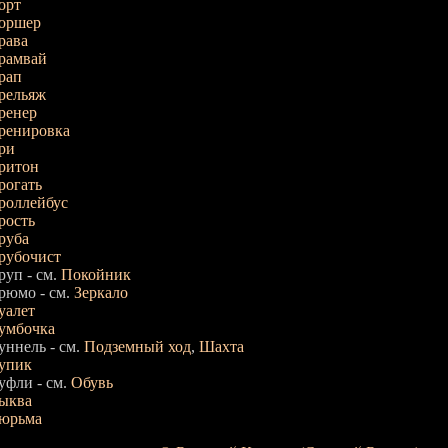
орт
оршер
рава
рамвай
рап
рельяж
ренер
ренировка
ри
ритон
рогать
роллейбус
рость
руба
рубочист
руп - см.
Покойник
рюмо - см.
Зеркало
уалет
умбочка
уннель - см.
Подземный ход
,
Шахта
упик
уфли - см.
Обувь
ыква
юрьма