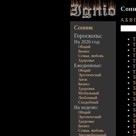
Сонн
А
Б
В
Сонник
Гороскопы:
Т
На 2026 год:
Т
Общий
Т
Бизнес
Т
Семья, любовь
Здоровье
Т
Ежедневные:
Т
Общий
Т
Эротический
Т
Анти
Т
Бизнес
Т
Здоровья
Мобильный
Т
Любовный
Т
Съедобный
Т
На неделю:
Т
Общий
Т
Эротический
Т
Здоровье
Бизнес
Т
Семья, любовь
Т
Автомобильный