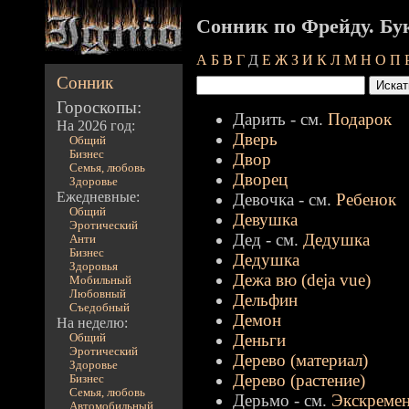
Сонник по Фрейду. Бу
А
Б
В
Г
Д
Е
Ж
З
И
К
Л
М
Н
О
П
Сонник
Гороскопы:
Дарить - см.
Подарок
На 2026 год:
Дверь
Общий
Бизнес
Двор
Семья, любовь
Дворец
Здоровье
Ежедневные:
Девочка - см.
Ребенок
Общий
Девушка
Эротический
Дед - см.
Дедушка
Анти
Бизнес
Дедушка
Здоровья
Дежа вю (deja vue)
Мобильный
Любовный
Дельфин
Съедобный
Демон
На неделю:
Деньги
Общий
Эротический
Дерево (материал)
Здоровье
Дерево (растение)
Бизнес
Семья, любовь
Дерьмо - см.
Экскреме
Автомобильный