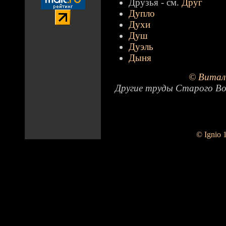
Друзья - см.
Друг
Дупло
Духи
Душ
Дуэль
Дыня
© Витал
Другие труды Старого Во
© Ignio 