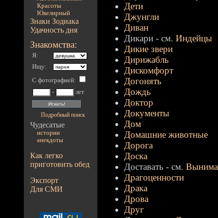
Дети
Красоты
Ювелирный
Джунгли
Знаки Зодиака
Диван
Удачность дня
Дикари - см.
Индейцы
Знакомства:
Дикие звери
Я:
Дирижабль
Ищу:
Дискомфорт
Догонять
С фотографией
:
Дождь
-
лет
Доктор
Документы
Подробный поиск
Дом
Чудесатые
истории
Домашние животные
анекдоты
Дорога
Доска
Как легко
приготовить обед
Доставать - см.
Вынима
Драгоценности
Экспорт
Драка
Для СМИ
Дрова
Друг