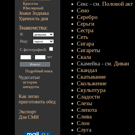
Секс - см.
Половой акт
Красоты
Ювелирный
Сено
Знаки Зодиака
Серебро
Удачность дня
Серьги
Знакомства:
Сестра
Я:
Сеть
Ищу:
Сигара
Сигареты
С фотографией
:
Скала
-
лет
Скамейка - см.
Диван
Скандал
Подробный поиск
Скатывание
Чудесатые
истории
Скольжение
анекдоты
Скульптура
Сладости
Как легко
приготовить обед
Слезы
Слепота
Экспорт
Слива
Для СМИ
Слон
Слуга