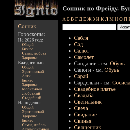
Сонник по Фрейду. Бу
А
Б
В
Г
Д
Е
Ж
З
И
К
Л
М
Н
О
П
Сонник
Гороскопы:
Сабля
На 2026 год:
Сад
Общий
Бизнес
Салют
Семья, любовь
Самолет
Здоровье
Ежедневные:
Сандалии - см.
Обувь
Общий
Сапоги - см.
Обувь
Эротический
Сарай
Анти
Бизнес
Сардельки - см.
Сосиск
Здоровья
Свадебное платье
Мобильный
Любовный
Свадьба
Съедобный
Светильник
На неделю:
Свеча
Общий
Эротический
Свидание
Здоровье
Свинья
Бизнес
Семья, любовь
Священник
Автомобильный