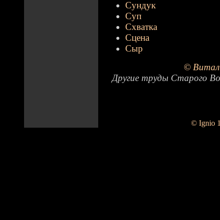
Сундук
Суп
Схватка
Сцена
Сыр
© Витал
Другие труды Старого Во
© Ignio 