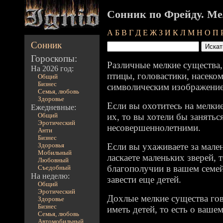
Сонник по Фрейду. Ме
А
Б
В
Г
Д
Е
Ж
З
И
К
Л
М
Н
О
П
Сонник
Гороскопы:
Различные мелкие существа,
На 2026 год:
птицы, головастики, насеком
Общий
Бизнес
символическим изображение
Семья, любовь
Здоровье
Если вы охотитесь на мелки
Ежедневные:
их, то вы хотели бы занятьс
Общий
Эротический
несовершеннолетними.
Анти
Бизнес
Если вы ухаживаете за мале
Здоровья
Мобильный
ласкаете маленьких зверей, 
Любовный
благополучии в вашем семей
Съедобный
На неделю:
завести еще детей.
Общий
Эротический
Дохлые мелкие существа го
Здоровье
Бизнес
иметь детей, то есть о ваше
Семья, любовь
Автомобильный