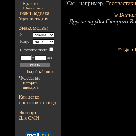
(См., например,
Головастик
Красоты
Ювелирный
Знаки Зодиака
© Витал
Удачность дня
Другие труды Старого Во
Знакомства:
Я:
Ищу:
© Ignio 
С фотографией
:
-
лет
Подробный поиск
Чудесатые
истории
анекдоты
Как легко
приготовить обед
Экспорт
Для СМИ