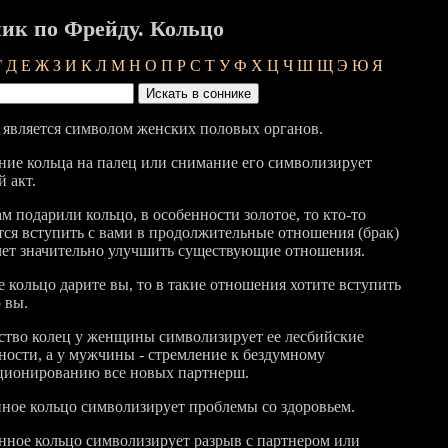
ик по Фрейду. Кольцо
Г
Д
Е
Ж
З
И
К
Л
М
Н
О
П
Р
С
Т
У
Ф
Х
Ц
Ч
Ш
Щ
Э
Ю
Я
 является символом женских половых органов.
ние кольца на палец или снимание его символизирует
 акт.
м подарили кольцо, в особенности золотое, то кто-то
тся вступить с вами в продолжительные отношения (брак)
чет значительно улучшить существующие отношения.
е кольцо дарите вы, то в такие отношения хотите вступить
 вы.
тво колец у женщины символизирует ее лесбийские
ности, а у мужчины - стремление к бездумному
ционированию все новых партнерш.
ное кольцо символизирует проблемы со здоровьем.
нное кольцо символизирует разрыв с партнером или