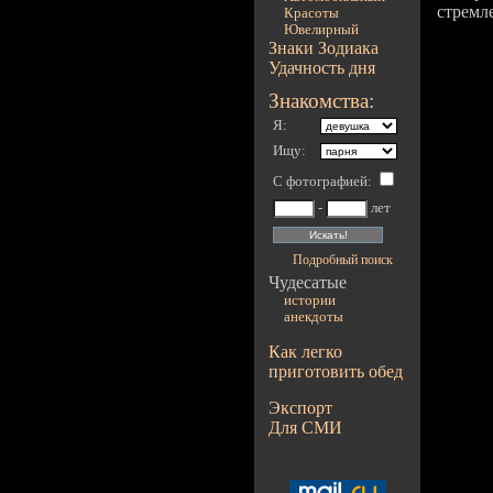
стремл
Красоты
Ювелирный
Знаки Зодиака
Удачность дня
Знакомства:
Я:
Ищу:
С фотографией
:
-
лет
Подробный поиск
Чудесатые
истории
анекдоты
Как легко
приготовить обед
Экспорт
Для СМИ