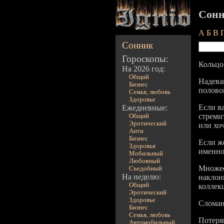
Сонн
А
Б
В
Сонник
Гороскопы:
Кольцо
На 2026 год:
Общий
Надева
Бизнес
половой
Семья, любовь
Здоровье
Если ва
Ежедневные:
стреми
Общий
Эротический
или хо
Анти
Бизнес
Если ж
Здоровья
именно
Мобильный
Любовный
Множес
Съедобный
На неделю:
наклон
Общий
коллек
Эротический
Здоровье
Сломан
Бизнес
Семья, любовь
Потеря
Автомобильный