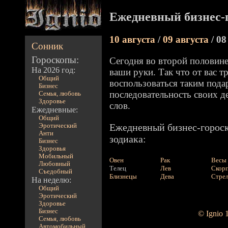
Ежедневный бизнес-г
10 августа
/
09 августа
/ 08
Сонник
Гороскопы:
Сегодня во второй половине
На 2026 год:
ваши руки. Так что от вас 
Общий
воспользоваться таким пода
Бизнес
последовательность своих д
Семья, любовь
Здоровье
слов.
Ежедневные:
Общий
Ежедневный бизнес-гороск
Эротический
Анти
зодиака:
Бизнес
Здоровья
Мобильный
Овен
Рак
Весы
Любовный
Телец
Лев
Скор
Съедобный
Близнецы
Дева
Стре
На неделю:
Общий
Эротический
Здоровье
Бизнес
© Ignio 
Семья, любовь
Автомобильный