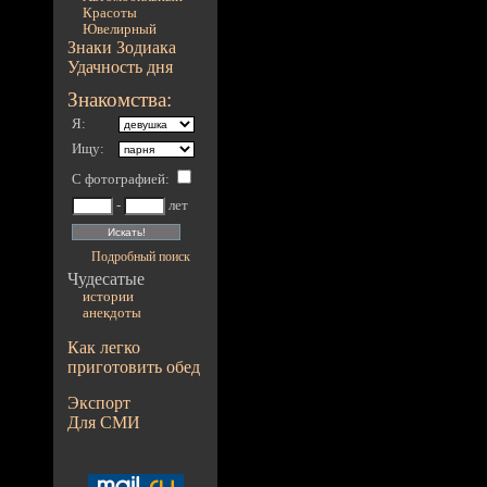
Красоты
Ювелирный
Знаки Зодиака
Удачность дня
Знакомства:
Я:
Ищу:
С фотографией
:
-
лет
Подробный поиск
Чудесатые
истории
анекдоты
Как легко
приготовить обед
Экспорт
Для СМИ