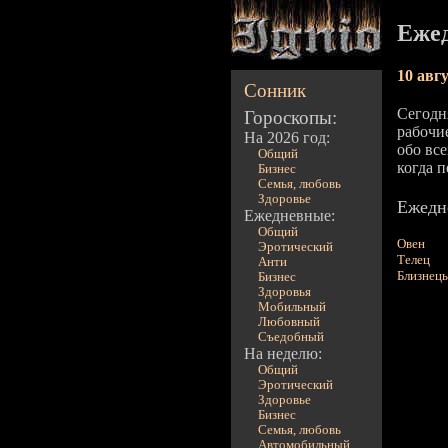
Ежед
10 авг
Сонник
Сегодня
Гороскопы:
рабочи
На 2026 год:
обо вс
Общий
когда 
Бизнес
Семья, любовь
Здоровье
Ежедне
Ежедневные:
Общий
Овен
Эротический
Телец
Анти
Близнец
Бизнес
Здоровья
Мобильный
Любовный
Съедобный
На неделю:
Общий
Эротический
Здоровье
Бизнес
Семья, любовь
Автомобильный