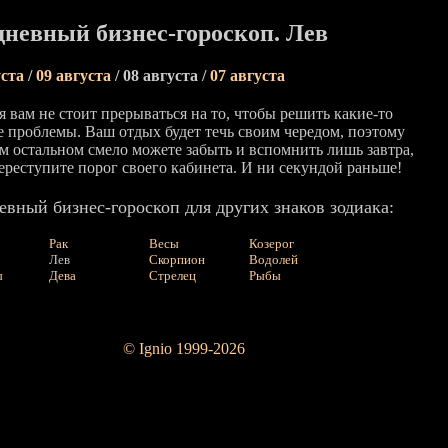
невный бизнес-гороскоп. Лев
уста
/
09 августа
/ 08 августа /
07 августа
 вам не стоит прерываться на то, чтобы решить какие-то
е проблемы. Ваш отдых будет течь своим чередом, поэтому
ем остальном смело можете забыть и вспомнить лишь завтра,
переступите порог своего кабинета. И ни секундой раньше!
вный бизнес-гороскоп для других знаков зодиака:
Рак
Весы
Козерог
Лев
Скорпион
Водолей
ы
Дева
Стрелец
Рыбы
© Ignio 1999-2026