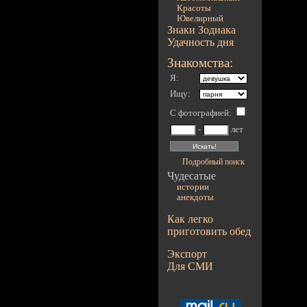
Красоты
Ювелирный
Знаки Зодиака
Удачность дня
Знакомства:
Я:
Ищу:
С фотографией
:
-
лет
Подробный поиск
Чудесатые
истории
анекдоты
Как легко
приготовить обед
Экспорт
Для СМИ