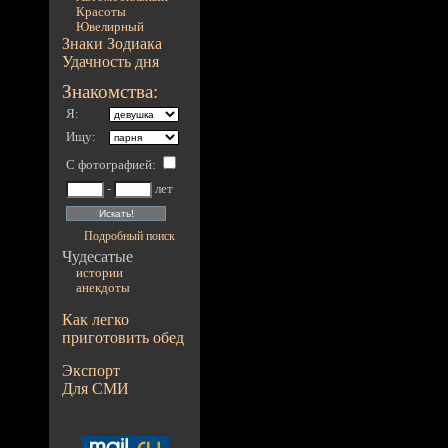
Красоты
Ювелирный
Знаки Зодиака
Удачность дня
Знакомства:
Я:
Ищу:
С фотографией
:
-
лет
Подробный поиск
Чудесатые
истории
анекдоты
Как легко
приготовить обед
Экспорт
Для СМИ