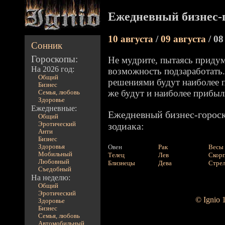
Ежедневный бизнес-
10 августа
/
09 августа
/ 08
Сонник
Гороскопы:
Не мудрите, пытаясь приду
На 2026 год:
возможность подзаработать
Общий
решениями будут наиболее п
Бизнес
же будут и наиболее прибы
Семья, любовь
Здоровье
Ежедневные:
Ежедневный бизнес-гороск
Общий
Эротический
зодиака:
Анти
Бизнес
Здоровья
Овен
Рак
Весы
Мобильный
Телец
Лев
Скор
Любовный
Близнецы
Дева
Стре
Съедобный
На неделю:
Общий
Эротический
© Ignio 
Здоровье
Бизнес
Семья, любовь
Автомобильный