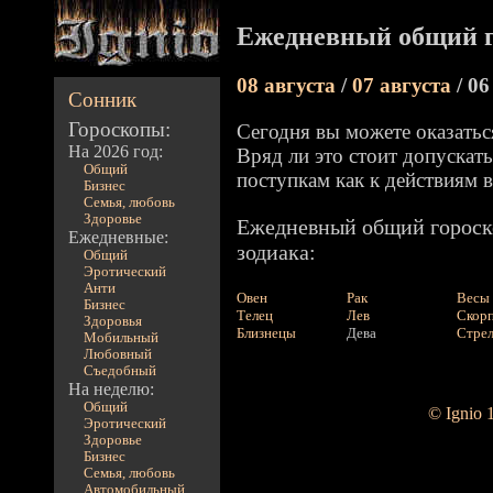
Ежедневный общий г
08 августа
/
07 августа
/ 06
Сонник
Гороскопы:
Сегодня вы можете оказатьс
На 2026 год:
Вряд ли это стоит допускать
Общий
поступкам как к действиям в
Бизнес
Семья, любовь
Здоровье
Ежедневный общий гороско
Ежедневные:
зодиака:
Общий
Эротический
Анти
Овен
Рак
Весы
Бизнес
Телец
Лев
Скор
Здоровья
Близнецы
Дева
Стре
Мобильный
Любовный
Съедобный
На неделю:
Общий
© Ignio 
Эротический
Здоровье
Бизнес
Семья, любовь
Автомобильный