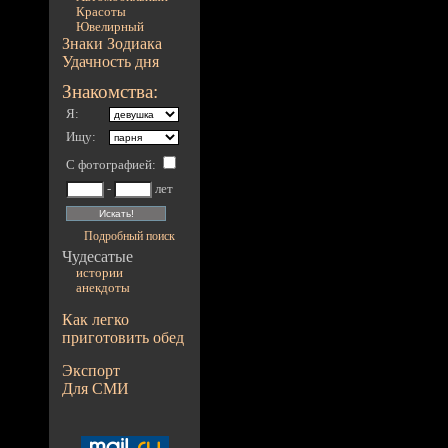
Красоты
Ювелирный
Знаки Зодиака
Удачность дня
Знакомства:
Я:
Ищу:
С фотографией
:
-
лет
Подробный поиск
Чудесатые
истории
анекдоты
Как легко
приготовить обед
Экспорт
Для СМИ