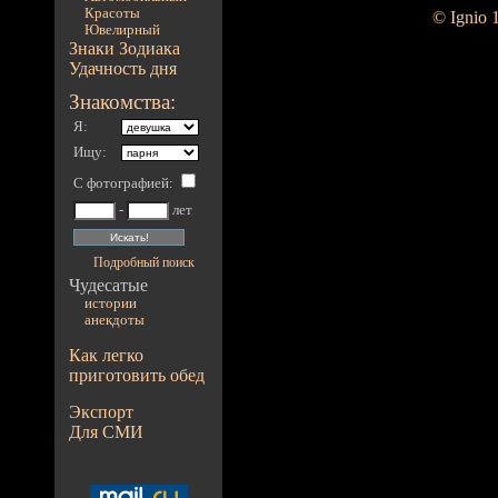
Красоты
© Ignio 
Ювелирный
Знаки Зодиака
Удачность дня
Знакомства:
Я:
Ищу:
С фотографией
:
-
лет
Подробный поиск
Чудесатые
истории
анекдоты
Как легко
приготовить обед
Экспорт
Для СМИ