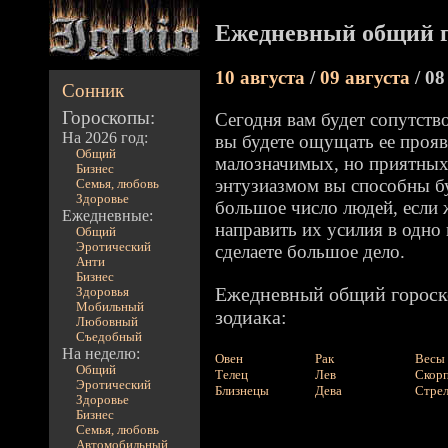
Ежедневный общий г
10 августа
/
09 августа
/ 08
Сонник
Гороскопы:
Сегодня вам будет сопутство
На 2026 год:
вы будете ощущать ее прояв
Общий
малозначимых, но приятных
Бизнес
энтузиазмом вы способны бу
Семья, любовь
Здоровье
большое число людей, если 
Ежедневные:
направить их усилия в одно
Общий
Эротический
сделаете большое дело.
Анти
Бизнес
Ежедневный общий гороско
Здоровья
Мобильный
зодиака:
Любовный
Съедобный
На неделю:
Овен
Рак
Весы
Общий
Телец
Лев
Скор
Эротический
Близнецы
Дева
Стре
Здоровье
Бизнес
Семья, любовь
Автомобильный