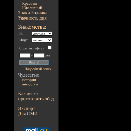
Красоты
Ювелирный
Знаки Зодиака
Удачность дня
Знакомства:
Я:
Ищу:
С фотографией
:
-
лет
Подробный поиск
Чудесатые
истории
анекдоты
Как легко
приготовить обед
Экспорт
Для СМИ