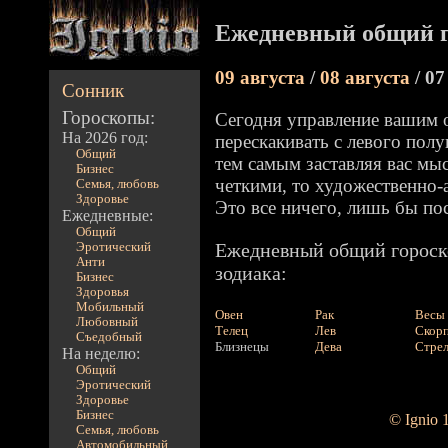
Ежедневный общий г
09 августа
/
08 августа
/ 07
Сонник
Гороскопы:
Сегодня управление вашим 
На 2026 год:
перескакивать с левого полу
Общий
тем самым заставляя вас мы
Бизнес
четкими, то художественно-
Семья, любовь
Здоровье
Это все ничего, лишь бы пос
Ежедневные:
Общий
Ежедневный общий гороско
Эротический
Анти
зодиака:
Бизнес
Здоровья
Мобильный
Овен
Рак
Весы
Любовный
Телец
Лев
Скор
Съедобный
Близнецы
Дева
Стре
На неделю:
Общий
Эротический
Здоровье
Бизнес
© Ignio 
Семья, любовь
Автомобильный