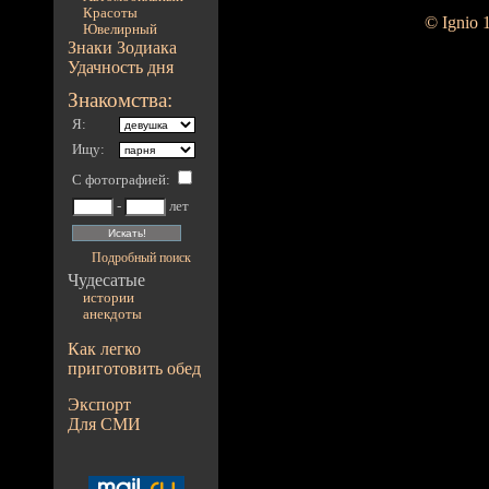
Красоты
© Ignio 
Ювелирный
Знаки Зодиака
Удачность дня
Знакомства:
Я:
Ищу:
С фотографией
:
-
лет
Подробный поиск
Чудесатые
истории
анекдоты
Как легко
приготовить обед
Экспорт
Для СМИ