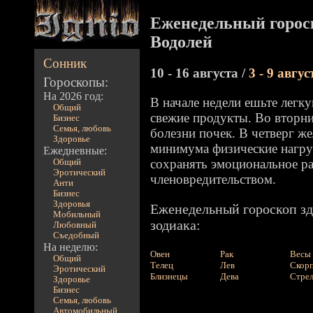
Еженедельный гороск
Водолей
Сонник
10 - 16 августа /
3 - 9 авгус
Гороскопы:
На 2026 год:
В начале недели ешьте легк
Общий
свежие продукты. Во вторн
Бизнес
Семья, любовь
болезни почек. В четверг же
Здоровье
минимума физические нагруз
Ежедневные:
сохранять эмоциональное ра
Общий
Эротический
членовредительством.
Анти
Бизнес
Здоровья
Еженедельный гороскоп зд
Мобильный
зодиака:
Любовный
Съедобный
На неделю:
Овен
Рак
Весы
Общий
Телец
Лев
Скор
Эротический
Близнецы
Дева
Стре
Здоровье
Бизнес
Семья, любовь
Автомобильный