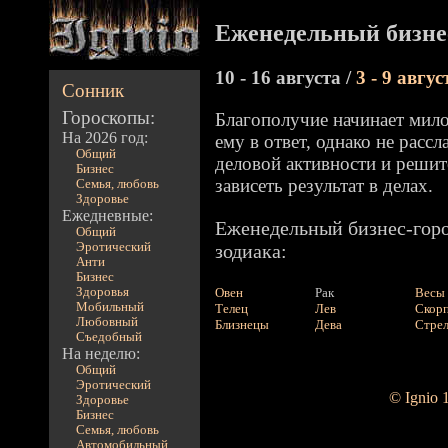
Еженедельный бизнес
10 - 16 августа /
3 - 9 авгус
Сонник
Гороскопы:
Благополучие начинает мило
На 2026 год:
ему в ответ, однако не расс
Общий
деловой активности и решит
Бизнес
зависеть результат в делах.
Семья, любовь
Здоровье
Ежедневные:
Еженедельный бизнес-горо
Общий
Эротический
зодиака:
Анти
Бизнес
Здоровья
Овен
Рак
Весы
Мобильный
Телец
Лев
Скор
Любовный
Близнецы
Дева
Стре
Съедобный
На неделю:
Общий
Эротический
© Ignio 
Здоровье
Бизнес
Семья, любовь
Автомобильный