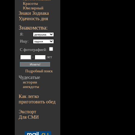
Красоты
Ювелирный
Знаки Зодиака
Удачность дня
Знакомства:
Я:
Ищу:
С фотографией
:
-
лет
Подробный поиск
Чудесатые
истории
анекдоты
Как легко
приготовить обед
Экспорт
Для СМИ