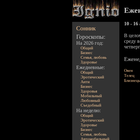
Ежен
10 - 16
Сонник
В цело
Гороскопы:
среду 
На 2026 год:
четвер
Общий
Бизнес
Семья, любовь
Еженед
Здоровье
Ежедневные:
Овен
Общий
Телец
Эротический
Близнец
Анти
Бизнес
Здоровья
Мобильный
Любовный
Съедобный
На неделю:
Общий
Эротический
Здоровье
Бизнес
Семья, любовь
Автомобильный