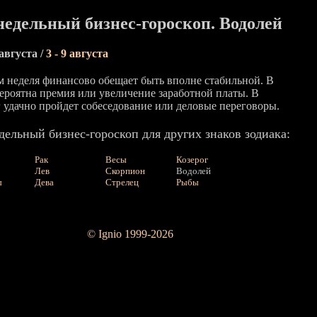
едельный бизнес-гороскоп. Водолей
 августа /
3 - 9 августа
м неделя финансово обещает быть вполне стабильной. В
вероятна премия или увеличение заработной платы. В
г удачно пройдет собеседование или деловые переговоры.
ельный бизнес-гороскоп для других знаков зодиака:
Рак
Весы
Козерог
Лев
Скорпион
Водолей
ы
Дева
Стрелец
Рыбы
© Ignio 1999-2026