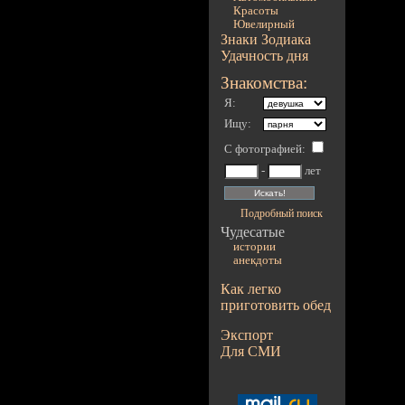
Красоты
Ювелирный
Знаки Зодиака
Удачность дня
Знакомства:
Я:
Ищу:
С фотографией
:
-
лет
Подробный поиск
Чудесатые
истории
анекдоты
Как легко
приготовить обед
Экспорт
Для СМИ