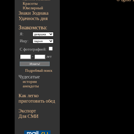
Красоты
Ювелирный
Знаки Зодиака
Удачность дня
Знакомства:
Я:
Ищу:
С фотографией
:
-
лет
Подробный поиск
Чудесатые
истории
анекдоты
Как легко
приготовить обед
Экспорт
Для СМИ