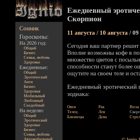
Ежедневный эротиче
Скорпион
Сонник
11 августа
/
10 августа
/ 09
Гороскопы:
На 2026 год:
Сегодня ваш партнер решит п
Общий
Вполне возможны кофе в пос
Бизнес
Семья, любовь
множество цветов с посыльн
Здоровье
способности станут более о
Ежедневные:
ощутите на своем теле и ост
Общий
Эротический
Анти
Ежедневный эротический г
Бизнес
Здоровья
зодиака:
Мобильный
Любовный
Съедобный
Овен
Рак
Весы
На неделю:
Телец
Лев
Скор
Общий
Близнецы
Дева
Стре
Эротический
Здоровье
Бизнес
Семья, любовь
Автомобильный
© Ignio 