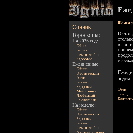
Ежед
09 авг
Сонник
В этот
Гороскопы:
столько
На 2026 год:
вы и не
Общий
причем 
Бизнес
Семья, любовь
продол
Здоровье
избежа
Ежедневные:
Общий
Ежедн
Эротический
зодиак
Анти
Бизнес
Здоровья
Овен
Мобильный
Телец
Любовный
Близнец
Съедобный
На неделю:
Общий
Эротический
Здоровье
Бизнес
Семья, любовь
Автомобильный