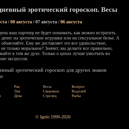
невный эротический гороскоп. Весы
уста
/
08 августа
/ 07 августа /
06 августа
 день ваш партнер не будет понимать, как можно истратить
 денег на эротические игрушки или на сексуальное белье. А
 объясняйте. Ему же доставляет это все удовольствие,
не только моральное? Значит, вы делаете все правильно,
жайте в том же духе. Только о ценах лучше умолчать во
ние эксцессов.
евный эротический гороскоп для других знаков
а:
Рак
Весы
Козерог
Лев
Скорпион
Водолей
ы
Дева
Стрелец
Рыбы
© Ignio 1999-2026