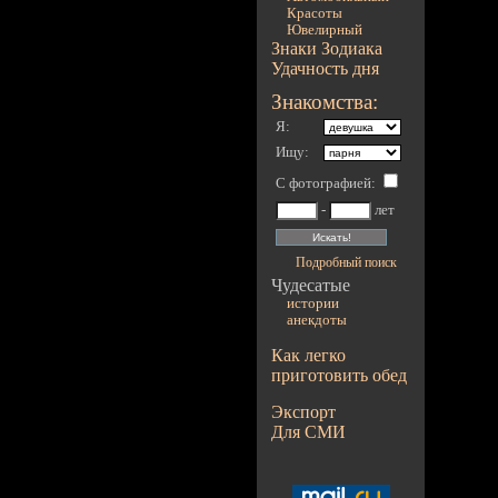
Красоты
Ювелирный
Знаки Зодиака
Удачность дня
Знакомства:
Я:
Ищу:
С фотографией
:
-
лет
Подробный поиск
Чудесатые
истории
анекдоты
Как легко
приготовить обед
Экспорт
Для СМИ