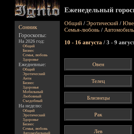
Еженедельный горос
Общий
/
Эротический
/
Юве
Сонник
Семья-любовь
/
Автомобил
Гороскопы:
На 2026 год:
10 - 16 августа
/ 3 - 9 авгус
Общий
Бизнес
Семья, любовь
Здоровье
Овен
Ежедневные:
Общий
Эротический
Анти
Телец
Бизнес
Здоровья
Мобильный
Любовный
Близнецы
Съедобный
На неделю:
Общий
Рак
Эротический
Здоровье
Бизнес
Семья, любовь
Лев
Автомобильный