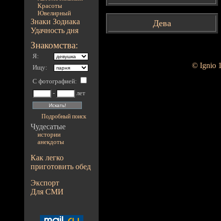
Красоты
Ювелирный
Знаки Зодиака
Дева
Удачность дня
Знакомства:
Я:
© Ignio 
Ищу:
С фотографией
:
-
лет
Подробный поиск
Чудесатые
истории
анекдоты
Как легко
приготовить обед
Экспорт
Для СМИ