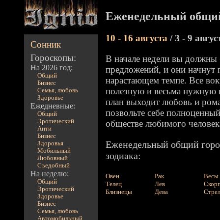
Еженедельный общий
10 - 16 августа
/ 3 - 9 авгус
Сонник
Гороскопы:
В начале недели вы должны
На 2026 год:
предложений, и они начнут п
Общий
нарастающем темпе. Все вокр
Бизнес
полезную и весьма нужную
Семья, любовь
Здоровье
план выходит любовь и ром
Ежедневные:
позвольте себе полноценный 
Общий
Эротический
обществе любимого человек
Анти
Бизнес
Еженедельный общий горос
Здоровья
Мобильный
зодиака:
Любовный
Съедобный
На неделю:
Овен
Рак
Весы
Общий
Телец
Лев
Скор
Эротический
Близнецы
Дева
Стре
Здоровье
Бизнес
Семья, любовь
Автомобильный