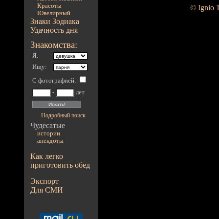
Красоты
© Ignio 
Ювелирный
Знаки Зодиака
Удачность дня
Знакомства:
Я:
Ищу:
С фотографией
:
-
лет
Подробный поиск
Чудесатые
истории
анекдоты
Как легко
приготовить обед
Экспорт
Для СМИ