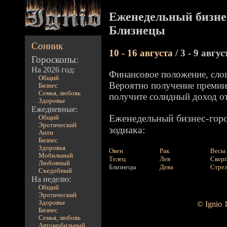
Еженедельный бизнес
Близнецы
Сонник
10 - 16 августа
/ 3 - 9 авгус
Гороскопы:
На 2026 год:
Финансовое положение, слов
Общий
Вероятно получение премии 
Бизнес
Семья, любовь
получите солидный доход от
Здоровье
Ежедневные:
Еженедельный бизнес-горо
Общий
Эротический
зодиака:
Анти
Бизнес
Здоровья
Овен
Рак
Весы
Мобильный
Телец
Лев
Скор
Любовный
Близнецы
Дева
Стре
Съедобный
На неделю:
Общий
Эротический
Здоровье
© Ignio 
Бизнес
Семья, любовь
Автомобильный