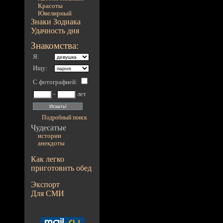
Красоты
Ювелирный
Знаки Зодиака
Удачность дня
Знакомства:
Я:
Ищу:
С фотографией
:
-
лет
Подробный поиск
Чудесатые
истории
анекдоты
Как легко
приготовить обед
Экспорт
Для СМИ