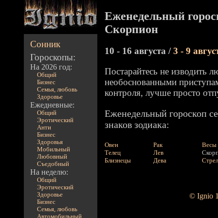
Еженедельный горос
Скорпион
Сонник
10 - 16 августа /
3 - 9 авгус
Гороскопы:
На 2026 год:
Постарайтесь не изводить л
Общий
необоснованными приступам
Бизнес
Семья, любовь
контроля, лучше просто отп
Здоровье
Ежедневные:
Еженедельный гороскоп се
Общий
Эротический
знаков зодиака:
Анти
Бизнес
Здоровья
Овен
Рак
Весы
Мобильный
Телец
Лев
Скор
Любовный
Близнецы
Дева
Стре
Съедобный
На неделю:
Общий
Эротический
Здоровье
© Ignio 
Бизнес
Семья, любовь
Автомобильный