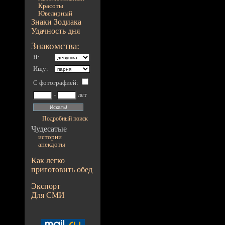
Красоты
Ювелирный
Знаки Зодиака
Удачность дня
Знакомства:
Я:
Ищу:
С фотографией
:
-
лет
Подробный поиск
Чудесатые
истории
анекдоты
Как легко
приготовить обед
Экспорт
Для СМИ