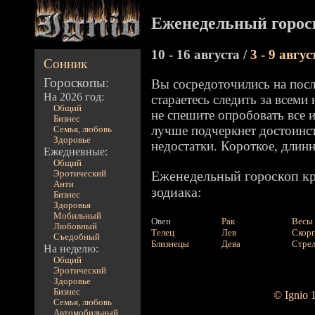
Еженедельный горос
10 - 16 августа /
3 - 9 авгус
Сонник
Гороскопы:
Вы сосредоточились на пос
На 2026 год:
стараетесь следить за всеми
Общий
не спешите опробовать все и
Бизнес
лучше подчеркнет достоинс
Семья, любовь
Здоровье
недостатки. Короткое, длинн
Ежедневные:
Общий
Еженедельный гороскоп кр
Эротический
Анти
зодиака:
Бизнес
Здоровья
Мобильный
Овен
Рак
Весы
Любовный
Телец
Лев
Скор
Съедобный
Близнецы
Дева
Стре
На неделю:
Общий
Эротический
Здоровье
Бизнес
© Ignio 
Семья, любовь
Автомобильный