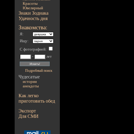
Красоты
Ювелирный
Знаки Зодиака
Удачность дня
Знакомства:
Я:
Ищу:
С фотографией
:
-
лет
Подробный поиск
Чудесатые
истории
анекдоты
Как легко
приготовить обед
Экспорт
Для СМИ