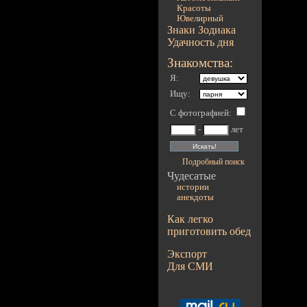
Красоты
Ювелирный
Знаки Зодиака
Удачность дня
Знакомства:
Я:
Ищу:
С фотографией
:
-
лет
Подробный поиск
Чудесатые
истории
анекдоты
Как легко
приготовить обед
Экспорт
Для СМИ