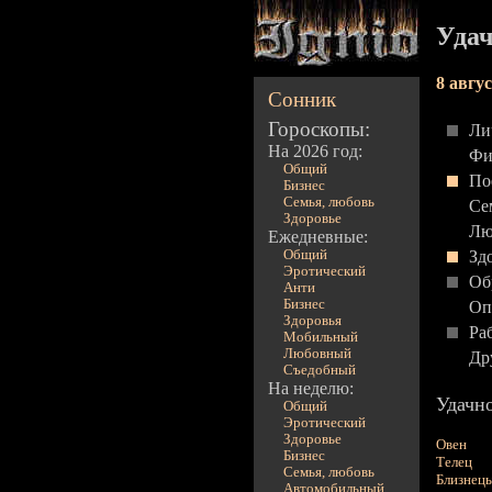
Удач
8 авгу
Сонник
Гороскопы:
Ли
На 2026 год:
Фи
Общий
По
Бизнес
Семья, любовь
Се
Здоровье
Лю
Ежедневные:
Общий
Зд
Эротический
Об
Анти
Бизнес
Оп
Здоровья
Ра
Мобильный
Любовный
Др
Съедобный
На неделю:
Удачно
Общий
Эротический
Здоровье
Овен
Бизнес
Телец
Семья, любовь
Близнец
Автомобильный