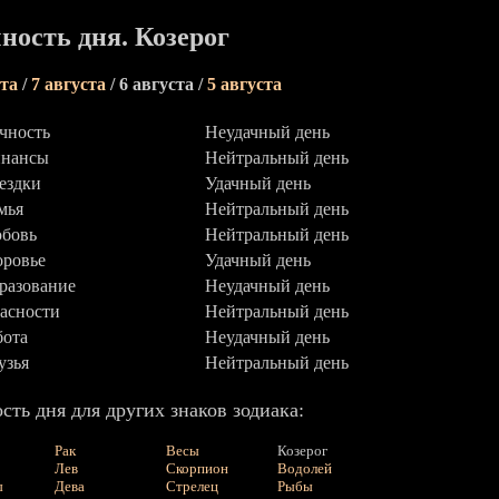
ность дня. Козерог
ста
/
7 августа
/ 6 августа /
5 августа
чность
Неудачный день
нансы
Нейтральный день
ездки
Удачный день
мья
Нейтральный день
бовь
Нейтральный день
оровье
Удачный день
разование
Неудачный день
асности
Нейтральный день
бота
Неудачный день
узья
Нейтральный день
сть дня для других знаков зодиака:
Рак
Весы
Козерог
Лев
Скорпион
Водолей
ы
Дева
Стрелец
Рыбы