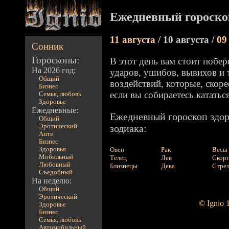
Ежедневный гороскоп
11 августа
/ 10 августа /
09
Сонник
Гороскопы:
В этот день вам стоит побер
На 2026 год:
ударов, ушибов, вывихов и
Общий
воздействий, которые, скоре
Бизнес
если вы собираетесь кататьс
Семья, любовь
Здоровье
Ежедневные:
Ежедневный гороскоп здор
Общий
Эротический
зодиака:
Анти
Бизнес
Здоровья
Овен
Рак
Весы
Мобильный
Телец
Лев
Скор
Любовный
Близнецы
Дева
Стре
Съедобный
На неделю:
Общий
Эротический
© Ignio 
Здоровье
Бизнес
Семья, любовь
Автомобильный