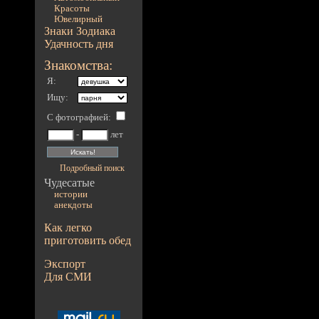
Красоты
Ювелирный
Знаки Зодиака
Удачность дня
Знакомства:
Я:
Ищу:
С фотографией
:
-
лет
Подробный поиск
Чудесатые
истории
анекдоты
Как легко
приготовить обед
Экспорт
Для СМИ