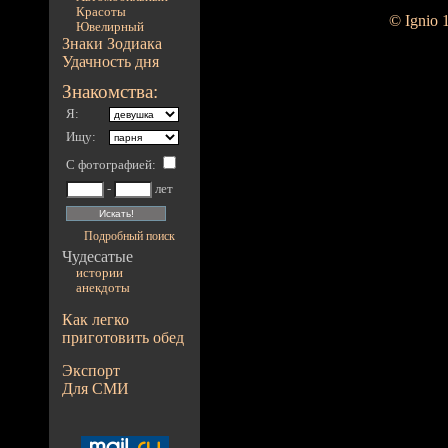
Красоты
© Ignio 
Ювелирный
Знаки Зодиака
Удачность дня
Знакомства:
Я:
Ищу:
С фотографией
:
-
лет
Подробный поиск
Чудесатые
истории
анекдоты
Как легко
приготовить обед
Экспорт
Для СМИ