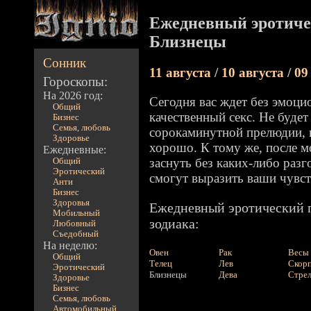
Ежедневный эротиче
Близнецы
Сонник
11 августа
/
10 августа
/
09
Гороскопы:
На 2026 год:
Сегодня вас ждет без эмоци
Общий
качественный секс. Не будет
Бизнес
Семья, любовь
сорокаминутной прелюдии, н
Здоровье
хорошо. К тому же, после м
Ежедневные:
заснуть без каких-либо разг
Общий
Эротический
смогут выразить ваши чувст
Анти
Бизнес
Здоровья
Ежедневный эротический г
Мобильный
зодиака:
Любовный
Съедобный
На неделю:
Овен
Рак
Весы
Общий
Телец
Лев
Скор
Эротический
Близнецы
Дева
Стре
Здоровье
Бизнес
Семья, любовь
Автомобильный