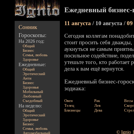
Ежедневный бизнес-г
11 августа
/ 10 августа /
09
Сонник
Гороскопы:
Сегодня коллегам понадоби
На 2026 год:
стоит просить себя дважды,
Общий
аукнуться не самым приятн
Бизнес
посильное содействие, поде
Семья, любовь
Здоровье
утешьте того, кто работает
Ежедневные:
дела к вам ещё вернутся.
Общий
Эротический
Анти
Ежедневный бизнес-гороск
Бизнес
зодиака:
Здоровья
Мобильный
Любовный
Овен
Рак
Весы
Съедобный
На неделю:
Телец
Лев
Скор
Близнецы
Дева
Стре
Общий
Эротический
Здоровье
Бизнес
Семья, любовь
© Ignio 
Автомобильный