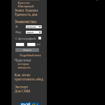
Красоты
Ювелирный
Знаки Зодиака
Удачность дня
Знакомства:
Я:
Ищу:
С фотографией
:
-
лет
Подробный поиск
Чудесатые
истории
анекдоты
Как легко
приготовить обед
Экспорт
Для СМИ