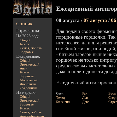
Ежедневный антигор
08 августа /
07 августа
/
06
Сонник
Гороскопы:
Для подачи своего фирменно
На 2026 год:
порционные горшочки. Так б
Общий
интереснее, да и для решен
Бизнес
семейной жизни, они подойд
Семья, любовь
Здоровье
- битьем тарелок нынче нико
Ежедневные:
горшочек не только интриг
Общий
Эротический
средневековых метательных 
Анти
даже в полете донести до ад
Бизнес
Здоровья
Мобильный
Ежедневный антигороскоп 
Любовный
Съедобный
На неделю:
Овен
Рак
Весы
Общий
Телец
Лев
Скор
Эротический
Близнецы
Дева
Стре
Здоровье
Бизнес
Семья, любовь
Автомобильный