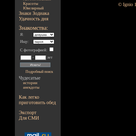
Красоты
© Ignio 
Ювелирный
Знаки Зодиака
Удачность дня
Знакомства:
Я:
Ищу:
С фотографией
:
-
лет
Подробный поиск
Чудесатые
истории
анекдоты
Как легко
приготовить обед
Экспорт
Для СМИ