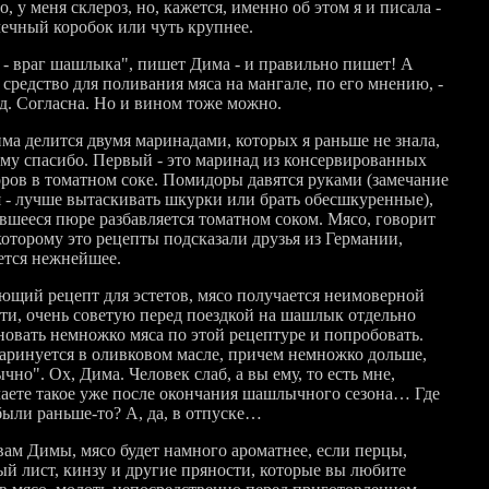
, у меня склероз, но, кажется, именно об этом я и писала -
чечный коробок или чуть крупнее.
 - враг шашлыка", пишет Дима - и правильно пишет! А
средство для поливания мяса на мангале, по его мнению, -
д. Согласна. Но и вином тоже можно.
ма делится двумя маринадами, которых я раньше не знала,
 ему спасибо. Первый - это маринад из консервированных
ров в томатном соке. Помидоры давятся руками (замечание
я - лучше вытаскивать шкурки или брать обесшкуренные),
вшееся пюре разбавляется томатном соком. Мясо, говорит
которому это рецепты подсказали друзья из Германии,
ется нежнейшее.
ющий рецепт для эстетов, мясо получается неимоверной
ти, очень советую перед поездкой на шашлык отдельно
новать немножко мяса по этой рецептуре и попробовать.
аринуется в оливковом масле, причем немножко дольше,
чно". Ох, Дима. Человек слаб, а вы ему, то есть мне,
аете такое уже после окончания шашлычного сезона… Где
были раньше-то? А, да, в отпуске…
вам Димы, мясо будет намного ароматнее, если перцы,
ый лист, кинзу и другие пряности, которые вы любите