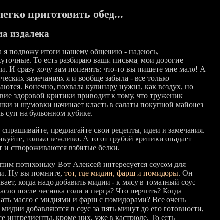
легко приготовить обед...
а издалека
а я подвожу итоги нашему общению - надеюсь,
уточные. То есть разбираю ваши письма, мои дорогие
и. И сразу хочу вам попенять: что-то вы пишете мне мало! А
ческих замечаниях я и вообще забыла - все только
аются. Конечно, похвала кулинару нужна, как воздух, но
твие здоровой критики приводит к тому, что труженик
шки и шумовки начинает класть в салаты покупной майонез
ь суп на бульонном кубике.
о спрашивайте, предлагайте свои рецепты, идеи и замечания.
икуйте, только вежливо. А то от грубой критики опадает
т и створоживаются взбитые белки.
пим потихоньку. Вот Алексей интересуется соусом для
ти. Ну вы помните,
тот, где мидии, фарш и помидоры
. Он
ает, когда надо добавить мидии - к мясу в томатный соус
асло после чеснока соли и перца? Что перчить? Когда
ать масло с мидиями и фарш с помидорами? Все очень
 мидии добавляются в соус за пять минут до его готовности,
се ингредиенты, кроме них, уже в кастрюле. То есть