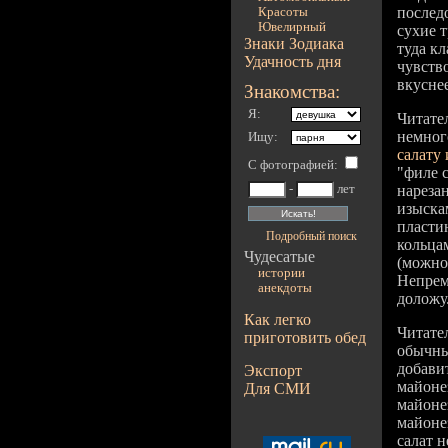
послед
Красоты
Ювелирный
сухие 
Знаки Зодиака
туда к
Удачность дня
чувство
вкуснее
Знакомства:
Я:
Читате
немног
Ищу:
салату 
С фотографией
:
"филе 
-
лет
нареза
изыска
пласти
Подробный поиск
кольца
Чудесатые
(можно
истории
Непрем
анекдоты
доложу
Как легко
Читате
приготовить обед
обычны
добави
Экспорт
майоне
Для СМИ
майонез
майоне
салат н