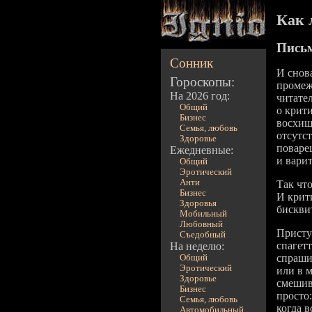
Как 
Письм
Сонник
И снов
Гороскопы:
промеж
На 2026 год:
читател
Общий
о крити
Бизнес
восхищ
Семья, любовь
отсутс
Здоровье
поваре
Ежедневные:
и варит
Общий
Эротический
Анти
Так чт
Бизнес
И крит
Здоровья
бискви
Мобильный
Любовный
Присту
Съедобный
спагет
На неделю:
спрашив
Общий
Эротический
или в м
Здоровье
смешив
Бизнес
просто:
Семья, любовь
когда в
Автомобильный