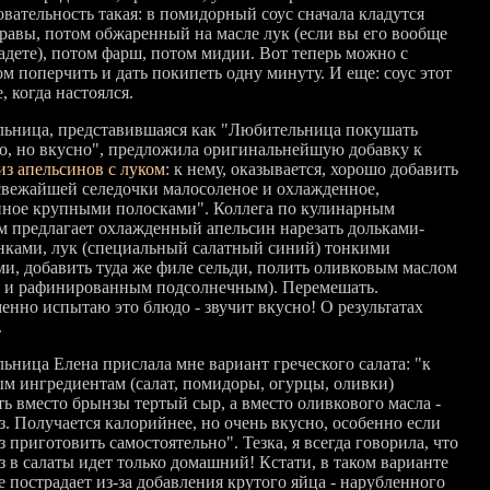
овательность такая: в помидорный соус сначала кладутся
травы, потом обжаренный на масле лук (если вы его вообще
ладете), потом фарш, потом мидии. Вот теперь можно с
м поперчить и дать покипеть одну минуту. И еще: соус этот
, когда настоялся.
льница, представившаяся как "Любительница покушать
о, но вкусно", предложила оригинальнейшую добавку к
из апельсинов с луком
: к нему, оказывается, хорошо добавить
свежайшей селедочки малосоленое и охлажденное,
нное крупными полосками". Коллега по кулинарным
м предлагает охлажденный апельсин нарезать дольками-
нками, лук (специальный салатный синий) тонкими
ми, добавить туда же филе сельди, полить оливковым маслом
 и рафинированным подсолнечным). Перемешать.
енно испытаю это блюдо - звучит вкусно! О результатах
.
льница Елена прислала мне вариант греческого салата: "к
м ингредиентам (салат, помидоры, огурцы, оливки)
ть вместо брынзы тертый сыр, а вместо оливкового масла -
з. Получается калорийнее, но очень вкусно, особенно если
 приготовить самостоятельно". Тезка, я всегда говорила, что
з в салаты идет только домашний! Кстати, в таком варианте
е пострадает из-за добавления крутого яйца - нарубленного