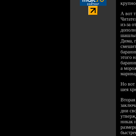
крупно.
А вот 
Читате
из-за о
дополн
шашлык
Дима, г
смешит
барани
этого н
барани
а моро
марина
Но вот
шея хр
Вторая
заключ
дни сво
утвер
никак 
размеры
быстре