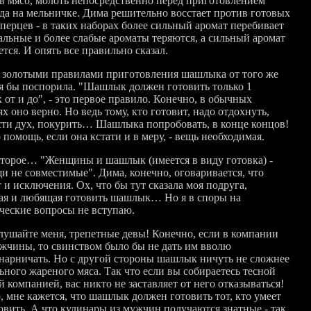
 в мясо, молоть непосредственно перед приготовлением
да на мельничке. Дима решительно восстает против готовых
 перцев - в таких наборах более сильный аромат перебивает
тальные и более слабые ароматы теряются, а сильный аромат
тся. И опять все правильно сказал.
с золотыми правилами приготовления шашлыка от того же
 я бы поспорила. "Шашлык должен готовить только 1
 от и до", - это первое правило. Конечно, в обычных
х оно верно. Но ведь тому, кто готовит, надо отдохнуть,
сти дух, покурить… Шашлыка попробовать, в конце концов!
 помощь, если она кстати и в меру, - вещь необходимая.
второе… "Женщины и шашлык (имеется в виду готовка) -
щи не совместимые". Дима, конечно, оговаривается, что
и исключения. Ох, что бы тут сказала моя подруга,
я и любящая готовить шашлык… Но я в споры на
ческие вопросы не вступаю.
лушайте меня, трепетные девы! Конечно, если в компании
ужчины, то свинством было бы не дать им вволю
нарничать. Но с другой стороны шашлык ничуть не сложнее
ьного жареного мяса. Так что если вы собираетесь тесной
 компанией, вас никто не заставляет от него отказываться!
, мне кажется, что шашлык должен готовить тот, кто умеет
товить. А что кулинары из мужчин получаются знатные - так