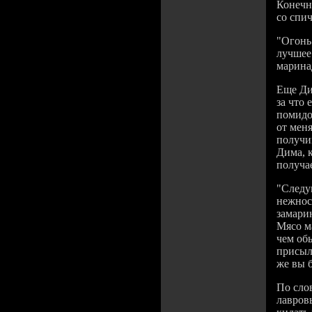
Конечно
со спи
"Огонь
лучшее 
марина
Еще Ди
за что
помидо
от мен
получи
Дима, 
получа
"Следу
нежнос
замари
Мясо м
чем обы
присыл
же вы 
По сло
лавров