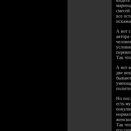
кидать
марина
смесей
все ос
искажае
А вот 
автора
человек
условия
переве
Так что
А вот 
две ве
бывают 
умеюща
полити
Но пос
есть м
покули
нормал
женской
Так что
его го