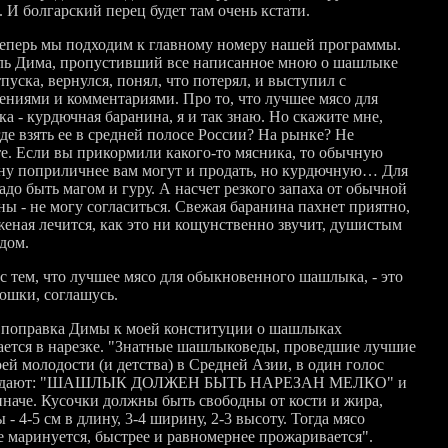
 И болгарский перец будет там очень кстати.
теперь мы подходим к главному номеру нашей программы.
ль Дима, пропустивший все написанное мною о шашлыке
тпуска, вернулся, понял, что потерял, и выступил с
ениями и комментариями. Про то, что лучшее мясо для
а - курдючная баранина, я и так знаю. Но скажите мне,
де взять ее в средней полосе России? На рынке? Не
е. Если вы прикормили какого-то мясника, то обычную
ну поприличнее вам могут и продать, но курдючную… Для
адо быть магом и гуру. А насчет резкого запаха от обычной
ны - не могу согласиться. Свежая баранина пахнет приятно,
женая лечится, как это ни кощунственно звучит, душистым
дом.
 с тем, что лучшее мясо для обыкновенного шашлыка, - это
юшки, соглашусь.
 поправка Димы к моей конституции о шашлыках
ается в нарезке. "Знатные шашлыковеды, проведшие лучшие
ей молодости (и детства) в Средней Азии, в один голос
ждают: "ШАШЛЫК ДОЛЖЕН БЫТЬ НАРЕЗАН МЕЛКО" и
иначе. Кусочки должны быть свободны от кости и жира,
 - 4-5 см в длину, 3-4 ширину, 2-3 высоту. Тогда мясо
е маринуется, быстрее и равномернее прожаривается".