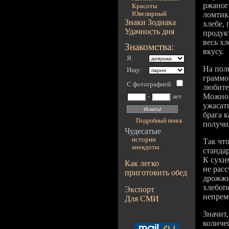
ржаног
Красоты
Ювелирный
ломтик
Знаки Зодиака
хлебе, 
Удачность дня
продук
весь хл
Знакомства:
вкусу.
Я:
На пол
Ищу:
граммов
С фотографией
:
любите
Можно 
-
лет
ужасат
брага к
Подробный поиск
получи
Чудесатые
истории
Так чт
анекдоты
стандар
К сухи
Как легко
не расс
приготовить обед
дрожжи
хлебоп
Экспорт
непрем
Для СМИ
Значит,
количес