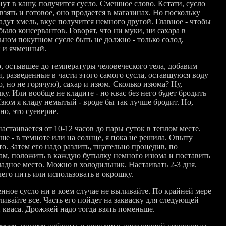
ут в кашу, получится сусло. Смешное слово. Кстати, сусло
зять и готовое, оно продается в магазинах. Но поскольку
адут хмель, вкус получится немного другой. Главное - чтобы
было консервантов. Говорят, что ни муки, ни сахара в
ьном покупном сусле быть не должно - только солод,
 и ячменный.
о, остывшее до температуры человеческого тела, добавим
, разведенные в части этого самого сусла, оставшуюся воду
, но не горячую), сахар и изюм. Сколько изюма? Ну,
ку. Или вообще не кладите - но квас без него будет бродить
Изюм я кладу немытый - вроде бы так лучше бродит. Но,
о, это суеверие.
астаивается от 10-12 часов до пары суток в теплом месте.
ше - в темноте или на солнце, я пока не решила. Опыту
о. Затем его надо разлить, тщательно процедив, по
ам, положить в каждую бутылку немного изюма и поставить
ладное место. Можно в холодильник. Настаивать 2-3 дня.
чего пить или использовать в окрошку.
нное сусло ни в коем случае не выливайте. По крайней мере
ливайте все. Часть его пойдет на закваску для следующей
 кваса. Дрожжей надо тогда взять поменьше.