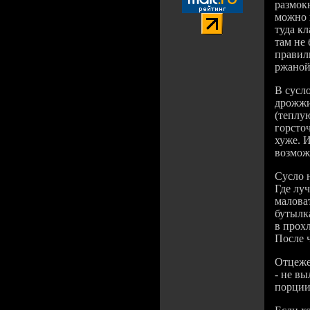
размокн
можно в
туда кл
там не 
правил
ржаной
В сусл
дрожжи
(теплую
горсточ
хуже. 
возможн
Сусло н
Где луч
маловат
бутылк
в прох
После 
Отцеже
- не вы
порции