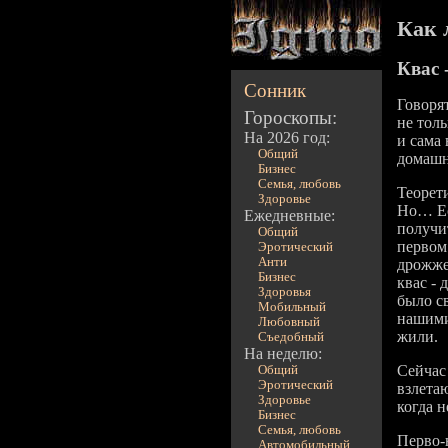
Как 
Квас 
Сонник
Говоря
Гороскопы:
не толь
На 2026 год:
и сама
Общий
домашн
Бизнес
Семья, любовь
Теорети
Здоровье
Но… Ес
Ежедневные:
получит
Общий
первом
Эротический
Анти
дрожже
Бизнес
квас - 
Здоровья
было с
Мобильный
нашими
Любовный
жили.
Съедобный
На неделю:
Сейчас
Общий
Эротический
взлетаю
Здоровье
когда н
Бизнес
Семья, любовь
Перво-
Автомобильный