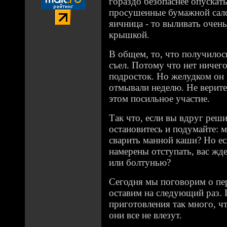
гораздо безопаснее опускат
просушенные бумажной салф
яичница - то выливать очен
крышкой.
В общем, то, что получилось
съел. Потому что нет ничег
подросток. Но желудком он 
отмывали неделю. Не верите
этом посильное участие.
Так что, если вы вдруг реш
остановитесь и подумайте: м
сварить манной каши? Но е
намерены отступать, вас жд
или болтунью?
Сегодня мы поговорим о пер
оставим на следующий раз. 
приготовления так много, ч
они все не влезут.