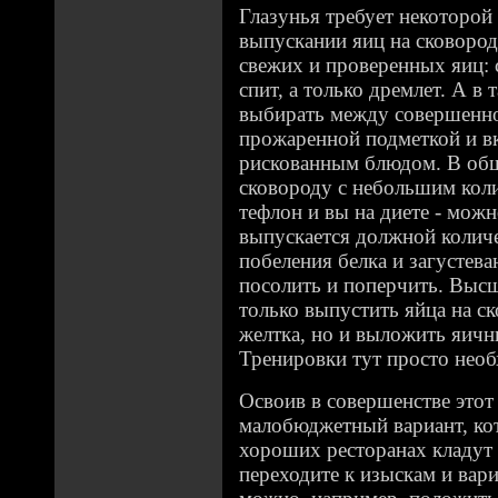
Глазунья требует некоторой
выпускании яиц на сковород
свежих и проверенных яиц: с
спит, а только дремлет. А в
выбирать между совершенн
прожаренной подметкой и в
рискованным блюдом. В общ
сковороду с небольшим коли
тефлон и вы на диете - можн
выпускается должной количе
побеления белка и загустева
посолить и поперчить. Выс
только выпустить яйца на с
желтка, но и выложить яични
Тренировки тут просто нео
Освоив в совершенстве это
малобюджетный вариант, кот
хороших ресторанах кладут
переходите к изыскам и вар