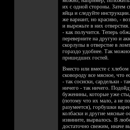
можно, например, положить
их с одной стороны. Затем 
яйца и следуйте инструкции.
же вариант, но красиво, - в
и вырежьте в них отверсти
- как получится. Теперь обж
переверните на другую и ак
скорлупы в отверстие в ломт
гораздо удобнее. Так можно
пришедших гостей.
Вместо или вместе с хлебом
сковороду все мясное, что е
- так сосиски, сардельки - та
ничего - так ничего. Подойд
буженины, которые уже сты
(потому что их мало, а не п
разумеется), горбушки варе
колбаски и другие мясные о
извините, вырвалось. В люб
достаточно свежим, иначе вы