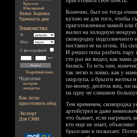
приготовить себе поесть.
Красоты
Ювелирный
Конечно, был он тогда очен
Знаки Зодиака
кухню не для того, чтобы съ
Удачность дня
приготовленное мамой или 
Знакомства:
вылил на холодную мокрую 
Я:
сковородку подсолнечного 
Ищу:
поставил ее на огонь. На си
С фотографией
:
И решил пока разбить пару я
-
лет
сто раз же видел, как мама 
бились. То есть они, конечн
так легко и ловко, как у ма
Подробный поиск
Чудесатые
скорлупа, а брызги желтка и
истории
по-моему, десяток яиц, он 
анекдоты
на одну не слишком больш
Как легко
приготовить обед
Тем временем, сковородка у
артобстрел и даже немножеч
Экспорт
что бывает, если нагревать 
Для СМИ
кто еще не знает, объясняю
брызгами и полыхает. Поэто