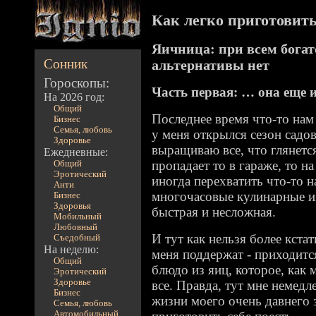
Как легко приготовить 
Яичница: при всем богат
Сонник
альтернативы нет
Гороскопы:
Часть первая: … она еще 
На 2026 год:
Общий
Последнее время что-то нам 
Бизнес
Семья, любовь
у меня открылся сезон садов
Здоровье
выращиваю все, что глянется
Ежедневные:
пропадает то в гараже, то на
Общий
Эротический
иногда перехватить что-то н
Анти
многочасовые кулинарные из
Бизнес
Здоровья
быстрая и несложная.
Мобильный
Любовный
И тут как нельзя более кстат
Съедобный
На неделю:
меня поддержат - приходится
Общий
блюдо из яиц, которое, как 
Эротический
Здоровье
все. Правда, тут мне немедл
Бизнес
жизни моего очень давнего
Семья, любовь
Автомобильный