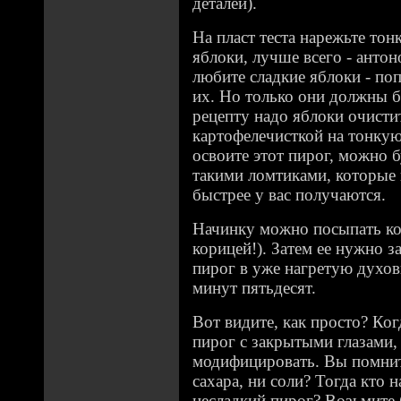
деталей).
На пласт теста нарежьте то
яблоки, лучше всего - антон
любите сладкие яблоки - по
их. Но только они должны б
рецепту надо яблоки очисти
картофелечисткой на тонкую
освоите этот пирог, можно б
такими ломтиками, которые 
быстрее у вас получаются.
Начинку можно посыпать ко
корицей!). Затем ее нужно з
пирог в уже нагретую духов
минут пятьдесят.
Вот видите, как просто? Ког
пирог с закрытыми глазами,
модифицировать. Вы помните
сахара, ни соли? Тогда кто 
несладкий пирог? Возьмите