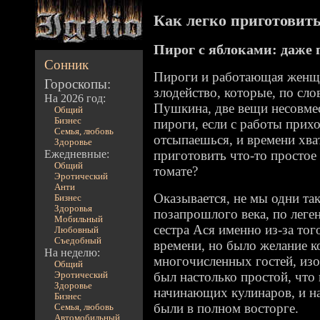
Как легко приготовить 
Пирог с яблоками: даже 
Сонник
Пироги и работающая женщин
Гороскопы:
злодейство, которые, по сл
На 2026 год:
Пушкина, две вещи несовмес
Общий
Бизнес
пироги, если с работы прих
Семья, любовь
отсыпаешься, и времени хва
Здоровье
Ежедневные:
приготовить что-то простое 
Общий
томате?
Эротический
Анти
Оказывается, не мы одни так
Бизнес
Здоровья
позапрошлого века, по леген
Мобильный
сестра Ася именно из-за тог
Любовный
Съедобный
времени, но было желание 
На неделю:
многочисленных гостей, изо
Общий
был настолько простой, что
Эротический
Здоровье
начинающих кулинаров, и на
Бизнес
были в полном восторге.
Семья, любовь
Автомобильный