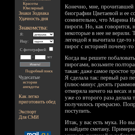
Красоты
Конечно, мне, прочитавшей
Ювелирный
биографии Цветаевой и ее со
Знаки Зодиака
Удачность дня
сомнительно, что Марина Ив
пироги. Но, как говорится, н
Знакомства:
некоторые в нее не верили. Т
Я:
легендой я вычитала где-то 
Ищу:
пирог с историей почему-то 
С фотографией
:
Когда вы решите побаловать
-
лет
пирогами, возьмите полтора 
такая: даже самое простое 
Подробный поиск
Я сделала так: первый раз п
Чудесатые
истории
(плюс-минус десять граммов
анекдоты
отмеряла ничего на весах и 
Как легко
уже со второго раза делала т
приготовить обед
получилось прекрасно. Попр
поступить.
Экспорт
Для СМИ
Итак, у вас есть мука. Но вы
и найдите сметану. Примерн