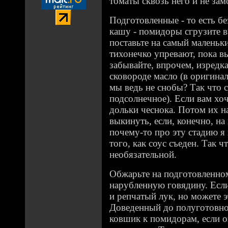
томаты сквозь него и не зам
Подготовленные - то есть б
кашу - помидоры сгрузите в
поставьте на самый маленьк
тихонечко упревают, пока в
забывайте, впрочем, изредк
сковороде масло (в оригинал
мы ведь не снобы? Так что 
подсолнечное). Если вам хоч
дольки чеснока. Потом их н
выкинуть, если, конечно, на
почему-то про эту стадию я
того, как соус съеден. Так ч
необязательной.
Обжарьте на подготовленно
нарубленную говядину. Если
и репчатый лук, но можете э
Доведенный до полуготовно
ковшик к помидорам, если 