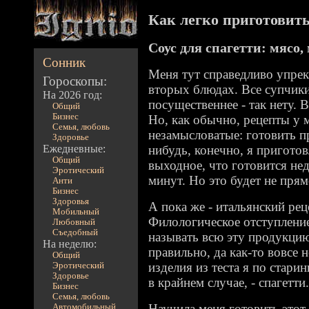
Как легко приготовить 
Соус для спагетти: мясо
Сонник
Меня тут справедливо упрек
Гороскопы:
вторых блюдах. Все супчики 
На 2026 год:
посущественнее - так нету. 
Общий
Бизнес
Но, как обычно, рецепты у 
Семья, любовь
незамысловатые: готовить пр
Здоровье
Ежедневные:
нибудь, конечно, я пригото
Общий
выходное, что готовится нед
Эротический
минут. Но это будет не прям
Анти
Бизнес
Здоровья
А пока же - итальянский рец
Мобильный
Филологическое отступление
Любовный
Съедобный
называть всю эту продукцию
На неделю:
правильно, да как-то вовсе н
Общий
изделия из теста я по стари
Эротический
Здоровье
в крайнем случае, - спагетти.
Бизнес
Семья, любовь
Научила меня готовить этот
Автомобильный