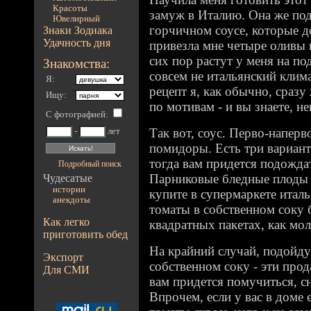
Красоты
замуж в Италию. Она же под
Ювелирный
горчичном соусе, которые д
Знаки Зодиака
Удачность дня
привезла мне четыре оливы в
сих пор растут у меня на по
Знакомства:
совсем не итальянский клим
Я:
рецепт я, как обычно, сразу
Ищу:
по мотивам - и вы знаете, н
С фотографией
:
Так вот, соус. Перво-напер
-
лет
помидоры. Есть три вариант
тогда вам придется подождат
Подробный поиск
Парниковые бледные плоды 
Чудесатые
истории
купите в супермаркете итал
анекдоты
томаты в собственном соку б
Как легко
квадратных пакетах, как мол
приготовить обед
На крайний случай, подойд
Экспорт
собственном соку - эти прод
Для СМИ
вам придется помучиться, с
Впрочем, если у вас в доме 