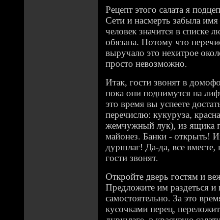
Рецепт этого салата я подце
Сети и насмерть забыла имя 
человек значится в списке 
обязана. Потому что перечис
выручало это нехитрое окол
просто невозможно.
Итак, гости звонят в домофо
пока они поднимутся на лиф
это время вы успеете достат
перечислю: кукуруза, красна
жемчужный лук), из ящика п
майонез. Банки - открыть! 
дуршлаг! Да-да, все вместе,
гости звонят.
Откройте дверь гостям и ве
Предложите им раздеться и
самостоятельно. За это врем
кусочками перец, переложить
дуршлаге, в красивую салат