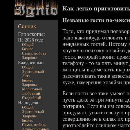
Как легко приготовить 
Незваные гости по-мекс
Сонник
Того, кто придумал поговорк
Гороскопы:
надо как-нибудь отловить и
На 2026 год:
нежданных гостей. Потому ч
Общий
Бизнес
хрупкую психику хозяйки д
Семья, любовь
гостя, который звонит прямо
Здоровье
Ежедневные:
телефону - то за пять минут
Общий
женщины в доме хоть шаром 
Эротический
рассматривать такие аспекты
Анти
Бизнес
хуже, намерения хозяйки пр
Здоровья
Мобильный
Если гости все-таки умеют 
Любовный
Съедобный
пусть даже за три минуты до
На неделю:
потеряно. Если вы им совсе
Общий
придумать уважительную пр
Эротический
Здоровье
совершенно не в силах их пр
Бизнес
употребляйте слишком часто
Семья, любовь
Автомобильный