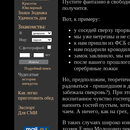
Пустите фантазию в свободн
Красоты
получится.
Ювелирный
Знаки Зодиака
Удачность дня
Вот, к примеру:
Знакомства:
у соседей сверху прор
Я:
мы уже нетрезвы и не 
Ищу:
к нам пришли из ФСБ 
С фотографией
:
нам подарили крокодила
замок заклинило, мы н
-
лет
после вашего прошлого 
серебряные ложки
Подробный поиск
Чудесатые
Но, предположим, теоретиче
истории
анекдоты
радоваться - пришедшим в д
забежала свекровь?). При э
Как легко
приготовить обед
воспитанное чувство гостеп
напоить гостей пустым, хоть
Экспорт
чаем. А ничего, как на грех
Для СМИ
В таких случаях широко изв
хозяек Елена Молоховец рек