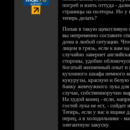
погреб и взять оттуда - дале
страницы на полторы. Но у н
теперь делать?
Попав в такую щекотливую с
вы непременно составите сп
дома в любой ситуации. Что
лицом в грязь, если к вам н
случайно завернет английска
стороны, удобно облокочус
богатый жизненный опыт и 
кухонного шкафа немного к
кукурузы, красную и белую 
банку жемчужного лука для 
случае, собственноручно ма
На худой конец - если, напри
гостей лука не ест, - сойдет
Теперь, если у вас в ящике 
перец, а в холодильнике - м
элегантную закуску.